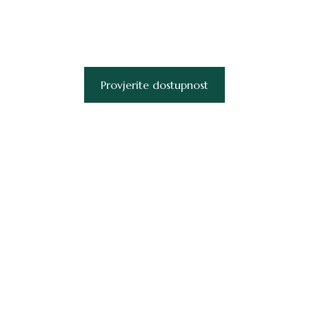
Odmor usred prirode i borove šume,
korak od skijaške staze!
Provjerite dostupnost